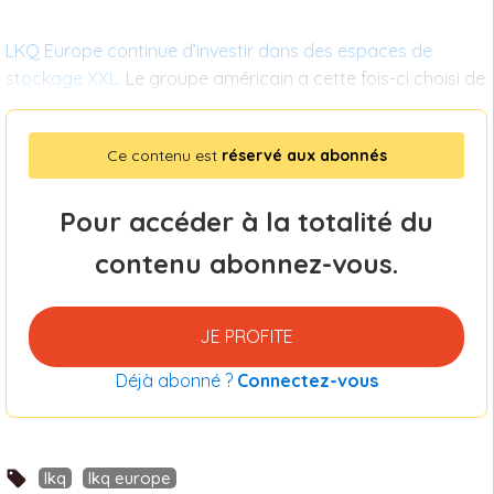
LKQ Europe continue d’investir dans des espaces de
stockage XXL
. Le groupe américain a cette fois-ci choisi de
Ce contenu est
réservé aux abonnés
Pour accéder à la totalité du
contenu abonnez-vous.
JE PROFITE
Déjà abonné ?
Connectez-vous
lkq
lkq europe