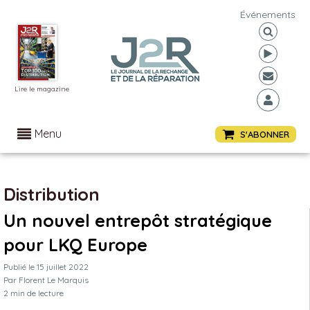
Événements
Lire le magazine
Menu
S'ABONNER
Distribution
Un nouvel entrepôt stratégique
pour LKQ Europe
Publié le
15 juillet 2022
Par
Florent Le Marquis
2
min de lecture