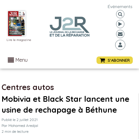
Événements
Lire le magazine
Menu
S'ABONNER
Centres autos
Mobivia et Black Star lancent une
usine de rechapage à Béthune
Publié le
2 juillet 2021
Par
Mohamed Aredjal
2
min de lecture