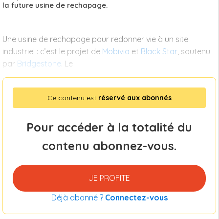
la future usine de rechapage.
Une usine de rechapage pour redonner vie à un site
industriel : c’est le projet de
Mobivia
et
Black Star
, soutenu
par
Bridgestone
. Le
Ce contenu est
réservé aux abonnés
Pour accéder à la totalité du
contenu abonnez-vous.
JE PROFITE
Déjà abonné ?
Connectez-vous