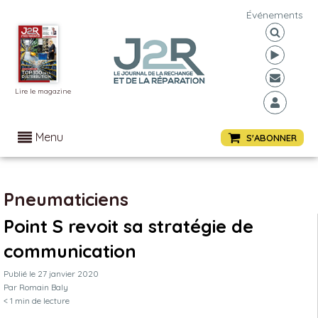
Événements
Lire le magazine
Menu
S'ABONNER
Pneumaticiens
Point S revoit sa stratégie de
communication
Publié le
27 janvier 2020
Par
Romain Baly
< 1
min de lecture