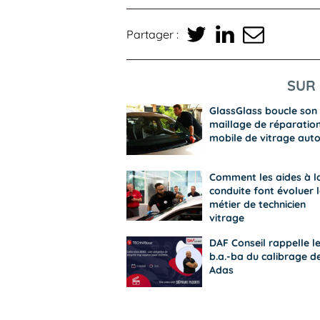
Partager :
SUR 
GlassGlass boucle son
maillage de réparatio
mobile de vitrage aut
Comment les aides à l
conduite font évoluer l
métier de technicien
vitrage
DAF Conseil rappelle l
b.a.-ba du calibrage d
Adas