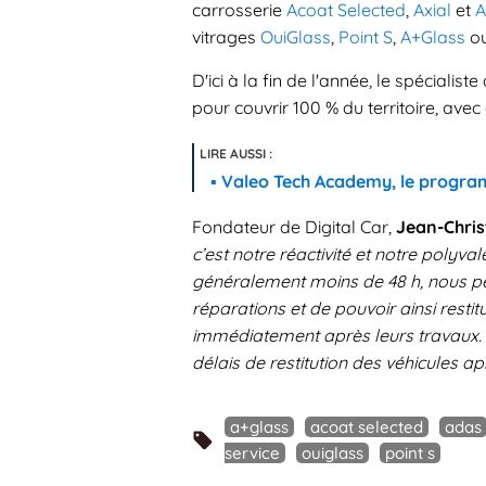
carrosserie
Acoat Selected
,
Axial
et
A
vitrages
OuiGlass
,
Point S
,
A+Glass
ou
D'ici à la fin de l'année, le spécial
pour couvrir 100 % du territoire, av
Valeo Tech Academy, le program
Fondateur de Digital Car,
Jean-Chri
c’est notre réactivité et notre polyva
généralement moins de 48 h, nous pe
réparations et de pouvoir ainsi restit
immédiatement après leurs travaux. 
délais de restitution des véhicules ap
a+glass
acoat selected
adas
service
ouiglass
point s