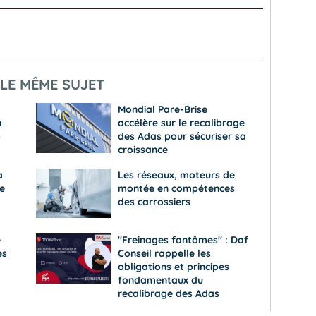
LE MÊME SUJET
Mondial Pare-Brise
n
accélère sur le recalibrage
o
des Adas pour sécuriser sa
croissance
a
Les réseaux, moteurs de
e
montée en compétences
des carrossiers
e
"Freinages fantômes" : Daf
es
Conseil rappelle les
obligations et principes
fondamentaux du
recalibrage des Adas