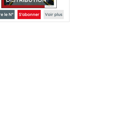
re le N°
S'abonner
Voir plus