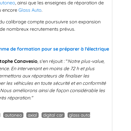
utoneo
, ainsi que les enseignes de réparation de
 encore
Glass Auto
.
iste du calibrage compte poursuivre son expansion
ec de nombreux recrutements prévus.
me de formation pour se préparer à l'électrique
stophe Canavesio
, s'en réjouit : "
Notre plus-value,
lence. En intervenant en moins de 72 h et plus
rmettons aux réparateurs de finaliser les
uer les véhicules en toute sécurité et en conformité
Nous améliorons ainsi de façon considérable les
rès réparation."
autoneo
axial
digital car
glass auto