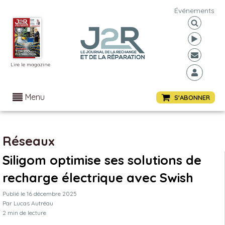
Événements
Lire le magazine
Menu
S'ABONNER
Réseaux
Siligom optimise ses solutions de
recharge électrique avec Swish
Publié le
16 décembre 2025
Par
Lucas Autréau
2
min de lecture