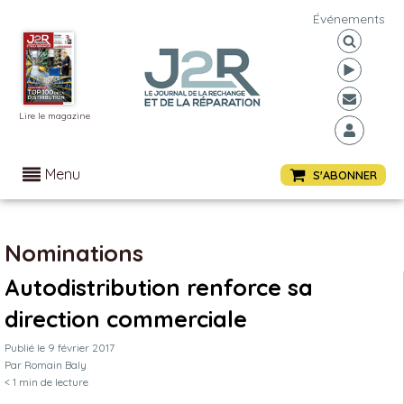
Événements
Lire le magazine
Menu
S'ABONNER
Nominations
Autodistribution renforce sa
direction commerciale
Publié le
9 février 2017
Par
Romain Baly
< 1
min de lecture