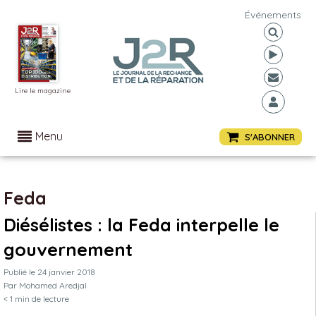
Événements
Lire le magazine
Menu
S'ABONNER
Feda
Diésélistes : la Feda interpelle le
gouvernement
Publié le
24 janvier 2018
Par
Mohamed Aredjal
< 1
min de lecture