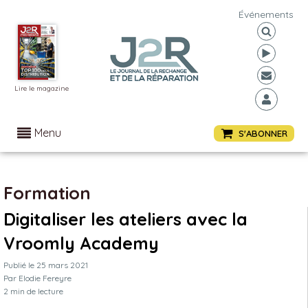
Événements
Lire le magazine
Menu
S'ABONNER
Formation
Digitaliser les ateliers avec la
Vroomly Academy
Publié le
25 mars 2021
Par
Elodie Fereyre
2
min de lecture