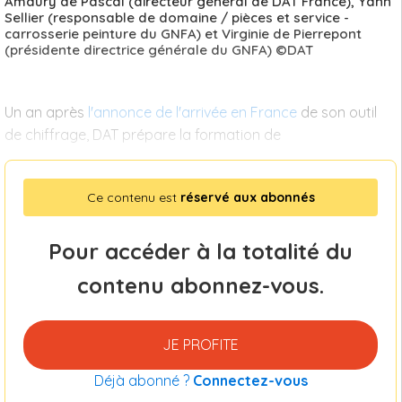
Amaury de Pascal (directeur général de DAT France), Yann
Sellier (responsable de domaine / pièces et service -
carrosserie peinture du GNFA) et Virginie de Pierrepont
(présidente directrice générale du GNFA) ©DAT
Un an après
l'annonce de l'arrivée en France
de son outil
de chiffrage, DAT prépare la formation de
Ce contenu est
réservé aux abonnés
Pour accéder à la totalité du
contenu abonnez-vous.
JE PROFITE
Déjà abonné ?
Connectez-vous