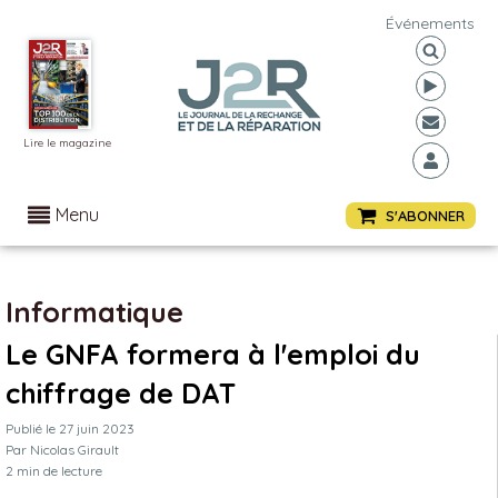
Événements
Lire le magazine
Menu
S'ABONNER
Informatique
Le GNFA formera à l'emploi du
chiffrage de DAT
Publié le
27 juin 2023
Par
Nicolas Girault
2
min de lecture