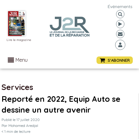
Événements
Lire le magazine
Menu
S'ABONNER
Services
Reporté en 2022, Equip Auto se
dessine un autre avenir
Publié le
17 juillet 2020
Par
Mohamed Aredjal
< 1
min de lecture