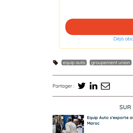
Déjà ab
equip auto
groupement union
Partager :
SUR 
Equip Auto s'exporte a
Maroc