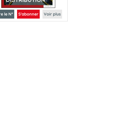
re le N°
S'abonner
Voir plus