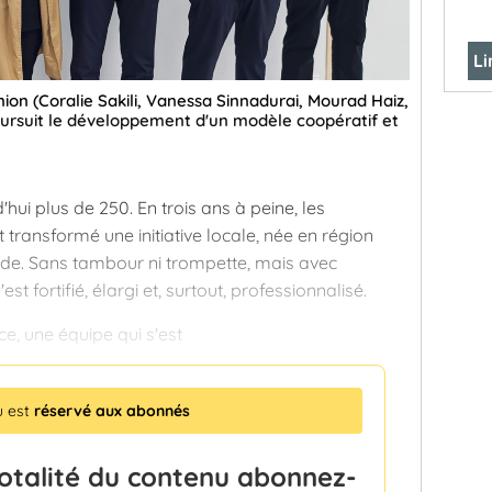
Li
on (Coralie Sakili, Vanessa Sinnadurai, Mourad Haiz,
oursuit le développement d'un modèle coopératif et
d'hui plus de 250. En trois ans à peine, les
ransformé une initiative locale, née en région
lide. Sans tambour ni trompette, mais avec
st fortifié, élargi et, surtout, professionnalisé.
e, une équipe qui s'est
u est
réservé aux abonnés
totalité du contenu abonnez-