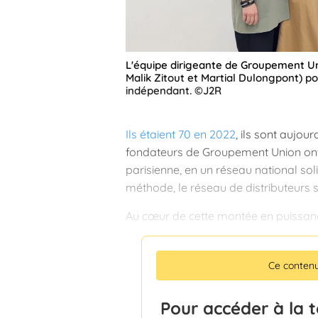
L'équipe dirigeante de Groupement Uni
Malik Zitout et Martial Dulongpont) p
indépendant. ©J2R
Ils étaient 70 en 2022
, ils sont aujour
fondateurs de Groupement Union ont t
parisienne, en un réseau national so
méthode, le réseau de distributeurs s'e
Au cœur de cette montée en puissanc
Ce conten
Pour accéder à la 