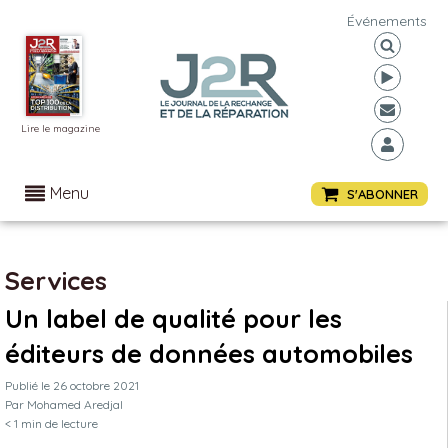
Événements
Lire le magazine
Menu
S'ABONNER
Services
Un label de qualité pour les
éditeurs de données automobiles
Publié le
26 octobre 2021
Par
Mohamed Aredjal
< 1
min de lecture