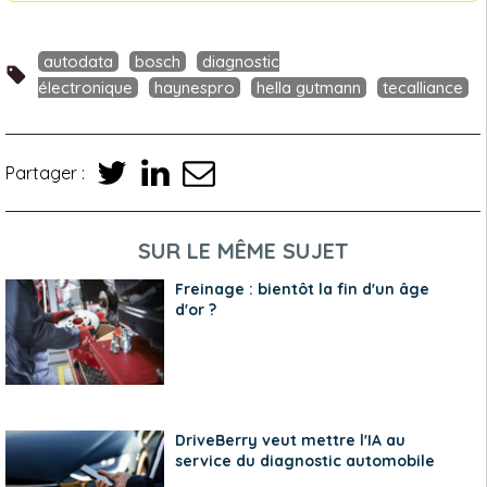
autodata
bosch
diagnostic
électronique
haynespro
hella gutmann
tecalliance
Partager :
SUR LE MÊME SUJET
Freinage : bientôt la fin d'un âge
d'or ?
DriveBerry veut mettre l'IA au
service du diagnostic automobile