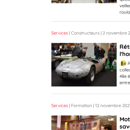
veill
roula
Services
| Constructeurs
| 2 novembre 
Rét
l'h
R
colle
48e é
entre
Services
| Formation
| 12 novembre 202
Mot
sav