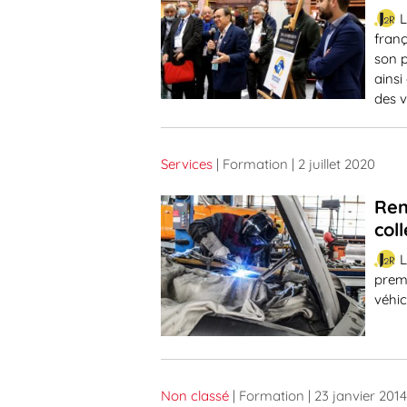
L
franç
son 
ainsi
des v
Services
| Formation
| 2 juillet 2020
Ren
col
L
prem
véhic
Non classé
| Formation
| 23 janvier 2014