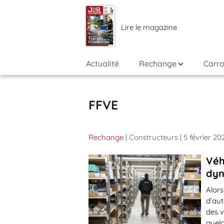
Lire le magazine
Actualité
Rechange
Carro
FFVE
Rechange
| Constructeurs
| 5 février 20
Véh
dyn
Alors
d’aut
des v
quelq