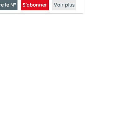
re le N°
S'abonner
Voir plus