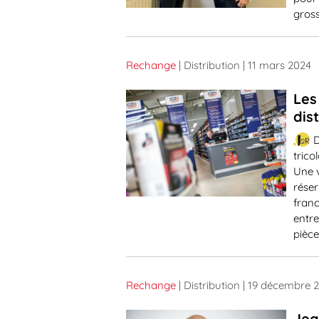
gros
Rechange
| Distribution
| 11 mars 2024
Les
dis
D
trico
Une 
réser
franc
entre
pièc
Rechange
| Distribution
| 19 décembre 
Jea