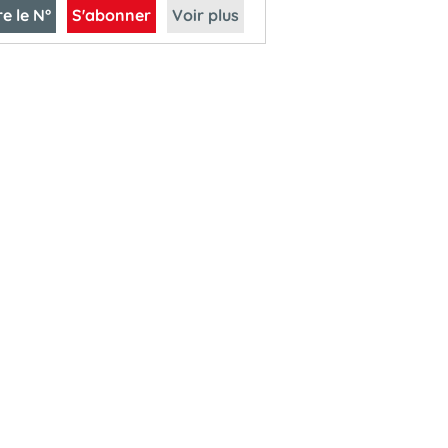
re le N°
S'abonner
Voir plus