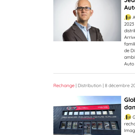
Aut
A
2023 
distr
Arriv
famil
de Di
ambit
Auto 
Rechange
| Distribution
| 8 décembre 2
Glo
dan
G
recha
Imag