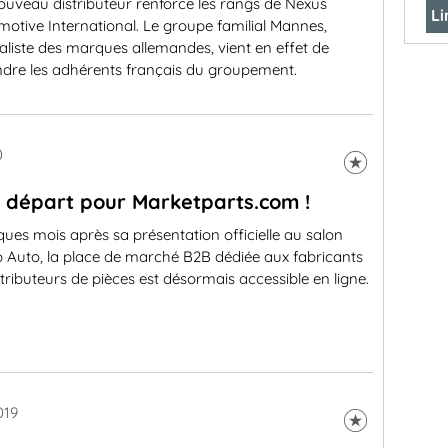
uveau distributeur renforce les rangs de Nexus
Li
otive International. Le groupe familial Mannes,
aliste des marques allemandes, vient en effet de
indre les adhérents français du groupement.
0
 départ pour Marketparts.com !
ues mois après sa présentation officielle au salon
p Auto, la place de marché B2B dédiée aux fabricants
stributeurs de pièces est désormais accessible en ligne.
019