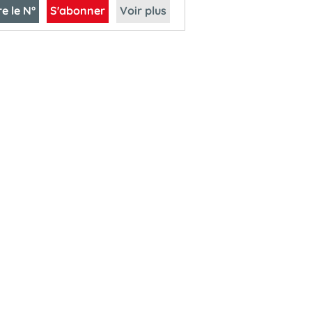
re le N°
S'abonner
Voir plus