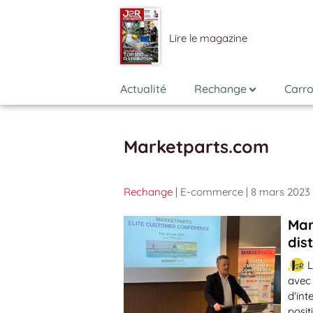
Lire le magazine
Actualité
Rechange
Carro
Marketparts.com
Rechange
| E-commerce
| 8 mars 2023
Mar
dis
L
avec
d'int
posit