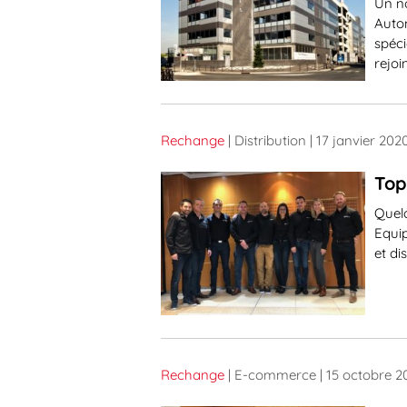
Un no
Autom
spéci
rejo
Rechange
| Distribution
| 17 janvier 202
Top
Quelq
Equi
et di
Rechange
| E-commerce
| 15 octobre 2