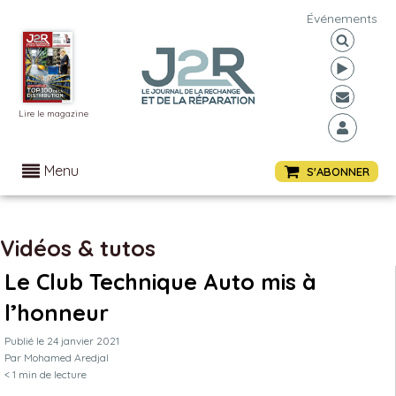
Événements
Lire le magazine
Menu
S'ABONNER
Vidéos & tutos
Le Club Technique Auto mis à
l’honneur
Publié le
24 janvier 2021
Par
Mohamed Aredjal
< 1
min de lecture