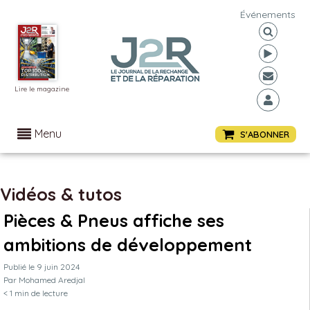
Événements
Lire le magazine
Menu
S'ABONNER
Vidéos & tutos
Pièces & Pneus affiche ses
ambitions de développement
Publié le
9 juin 2024
Par
Mohamed Aredjal
< 1
min de lecture