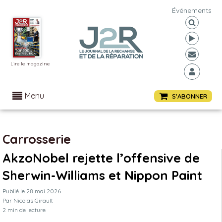
Événements
Lire le magazine
Menu
S'ABONNER
Carrosserie
AkzoNobel rejette l’offensive de
Sherwin-Williams et Nippon Paint
Publié le
28 mai 2026
Par
Nicolas Girault
2
min de lecture