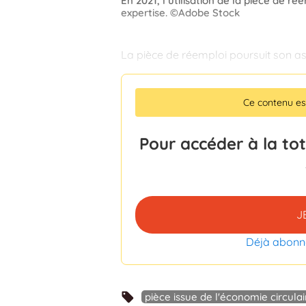
En 2021, l’utilisation de la pièce de r
expertise. ©Adobe Stock
La pièce de réemploi poursuit son a
Ce contenu e
Pour accéder à la to
J
Déjà abonn
pièce issue de l'économie circulai