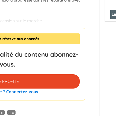
éemploi a progressé dans les réparations avec
Li
scension sur le marché
st
réservé aux abonnés
talité du contenu abonnez-
vous.
E PROFITE
é ?
Connectez-vous
re
sra