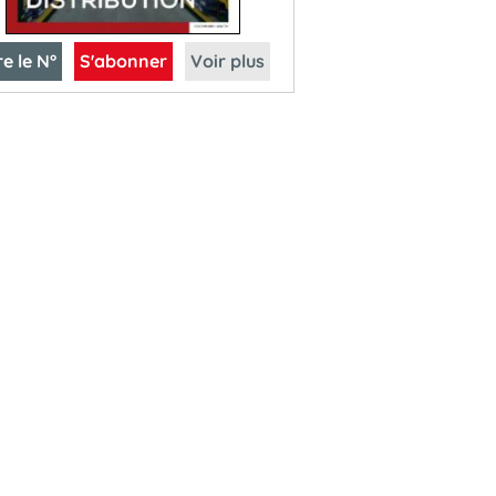
re le N°
S'abonner
Voir plus