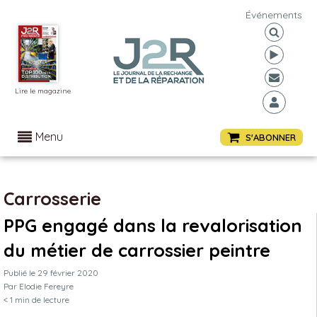
Événements
Lire le magazine
Menu
S'ABONNER
Carrosserie
PPG engagé dans la revalorisation
du métier de carrossier peintre
Publié le
29 février 2020
Par
Elodie Fereyre
< 1
min de lecture