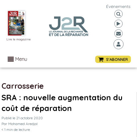
Événements
Lire le magazine
Menu
S'ABONNER
Carrosserie
SRA : nouvelle augmentation du
coût de réparation
Publié le
21 octobre 2020
Par
Mohamed Aredjal
< 1
min de lecture