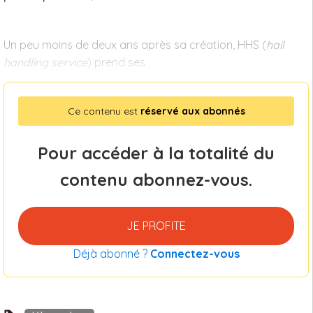
Un peu moins de deux ans après sa création, HHS (
hail
handling service
) prend ses
Ce contenu est
réservé aux abonnés
Pour accéder à la totalité du
contenu abonnez-vous.
JE PROFITE
Déjà abonné ?
Connectez-vous