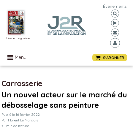
Événements
Lire le magazine
Menu
S'ABONNER
Carrosserie
Un nouvel acteur sur le marché du
débosselage sans peinture
Publié le
16 février 2022
Par
Florent Le Marquis
< 1
min de lecture