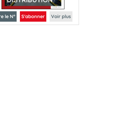
re le N°
S'abonner
Voir plus