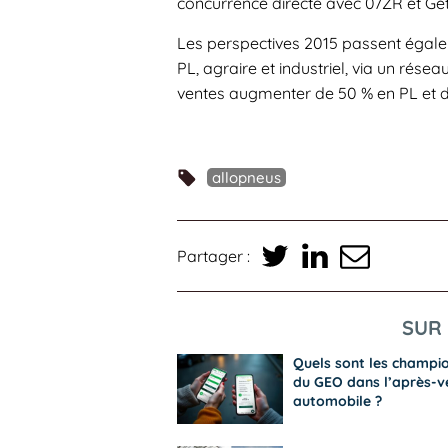
concurrence directe avec 07ZR et Get
Les perspectives 2015 passent égal
PL, agraire et industriel, via un rése
ventes augmenter de 50 % en PL et d
allopneus
Partager :
SUR 
Quels sont les champi
du GEO dans l’après-v
automobile ?