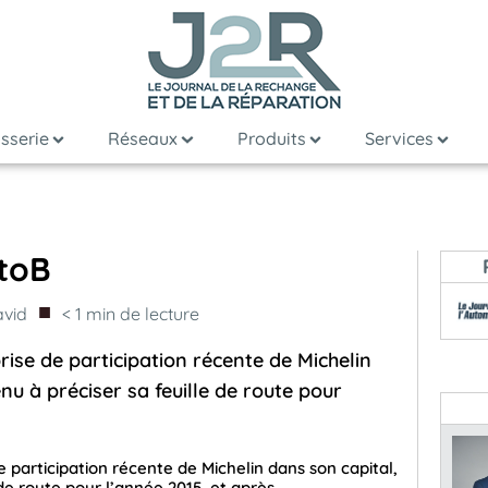
sserie
Réseaux
Produits
Services
BtoB
■
vid
< 1
min de lecture
prise de participation récente de Michelin
nu à préciser sa feuille de route pour
e participation récente de Michelin dans son capital,
 de route pour l’année 2015, et après…