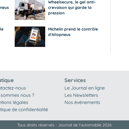
Wheelsecure, le gel anti-
pneus
crevaison qui garde la
pression
le
Michelin prend le contrôle
d'Allopneus
atique
Services
tactez-nous
Le Journal en ligne
 sommes nous ?
Les Newsletters
tions légales
Nos événements
itique de confidentialité
Tous droits réservés - Journal de l'automobile 2026