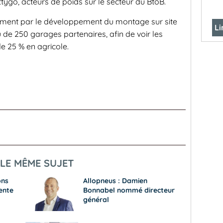
tygo, acteurs de poids sur le secteur du BtoB.
ement par le développement du montage sur site
Li
au de 250 garages partenaires, afin de voir les
e 25 % en agricole.
LE MÊME SUJET
ons
Allopneus : Damien
ente
Bonnabel nommé directeur
général