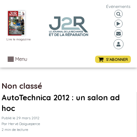
Événements
Lire le magazine
Menu
S'ABONNER
Non classé
AutoTechnica 2012 : un salon ad
hoc
Publié le
29 mars 2012
Par
Hervé Daigueperce
2
min de lecture