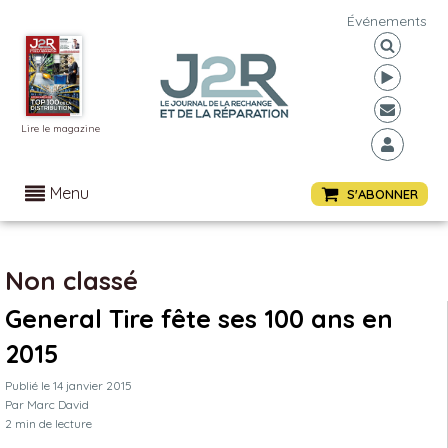
Événements
Lire le magazine
Menu
S'ABONNER
Non classé
General Tire fête ses 100 ans en
2015
Publié le
14 janvier 2015
Par
Marc David
2
min de lecture