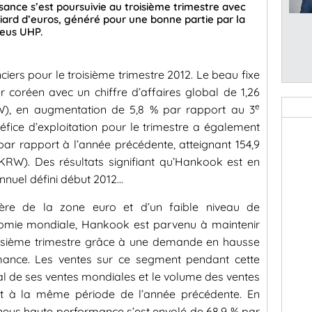
sance s’est poursuivie au troisième trimestre avec
lliard d’euros, généré pour une bonne partie par la
eus UHP.
iers pour le troisième trimestre 2012. Le beau fixe
r coréen avec un chiffre d’affaires global de 1,26
e
KRW), en augmentation de 5,8 % par rapport au 3
néfice d’exploitation pour le trimestre a également
ar rapport à l’année précédente, atteignant 154,9
e KRW). Des résultats signifiant qu’Hankook est en
annuel défini début 2012…
cière de la zone euro et d’un faible niveau de
nomie mondiale, Hankook est parvenu à maintenir
isième trimestre grâce à une demande en hausse
mance. Les ventes sur ce segment pendant cette
al de ses ventes mondiales et le volume des ventes
t à la même période de l’année précédente. En
s pneus haute performance s’est envolé de 68,9 % par