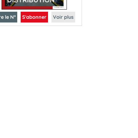
re le N°
S'abonner
Voir plus