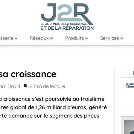
sserie
Réseaux
Produits
Services
sa croissance
■
arc David
2
min de lecture
a croissance s’est poursuivie au troisième
ires global de 1,26 milliard d’euros, généré
orte demande sur le segment des pneus