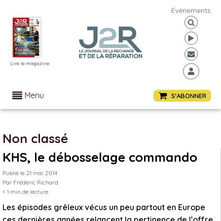
Événements
Lire le magazine
Menu
S'ABONNER
Non classé
KHS, le débosselage commando
Publié le
21 mai 2014
Par
Frédéric Richard
< 1
min de lecture
Les épisodes grêleux vécus un peu partout en Europe
ces dernières années relancent la pertinence de l’offre