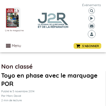
Événements
Lire le magazine
Menu
S'ABONNER
Non classé
Toyo en phase avec le marquage
POR
Publié le
5 novembre 2014
Par
Marc David
2
min de lecture