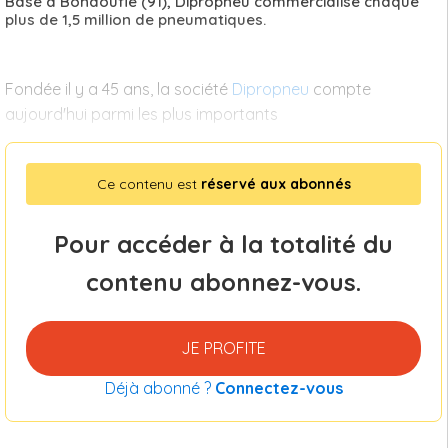
Basé à Bondoufle (91), Dipropneu commercialise chaque
plus de 1,5 million de pneumatiques.
Fondée il y a 45 ans, la société
Dipropneu
compte
aujourd'hui parmi les plus importants
Ce contenu est
réservé aux abonnés
Pour accéder à la totalité du
contenu abonnez-vous.
JE PROFITE
Déjà abonné ?
Connectez-vous