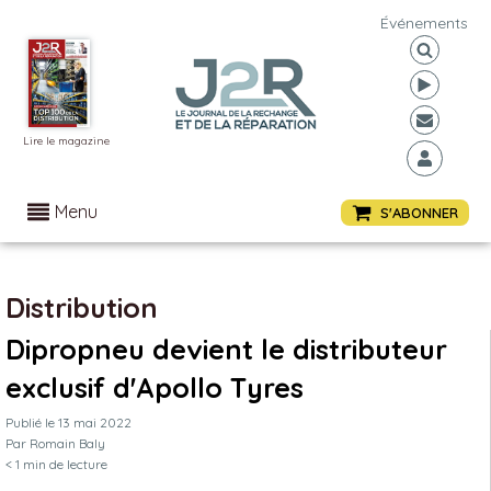
Événements
Lire le magazine
Menu
S'ABONNER
Distribution
Dipropneu devient le distributeur
exclusif d'Apollo Tyres
Publié le
13 mai 2022
Par
Romain Baly
< 1
min de lecture