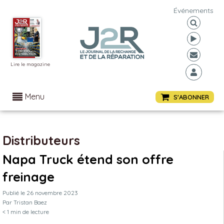
Événements
Lire le magazine
Menu
S'ABONNER
Distributeurs
Napa Truck étend son offre
freinage
Publié le
26 novembre 2023
Par
Tristan Baez
< 1
min de lecture