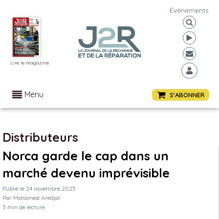
Événements
Lire le magazine
Menu
S'ABONNER
Distributeurs
Norca garde le cap dans un
marché devenu imprévisible
Publié le
24 novembre 2025
Par
Mohamed Aredjal
3
min de lecture