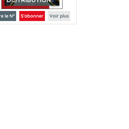
re le N°
S'abonner
Voir plus