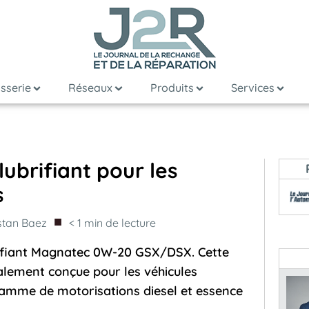
sserie
Réseaux
Produits
Services
lubrifiant pour les
s
■
stan Baez
< 1
min de lecture
rifiant Magnatec 0W-20 GSX/DSX. Cette
cialement conçue pour les véhicules
 gamme de motorisations diesel et essence