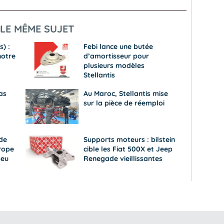
LE MÊME SUJET
s) :
Febi lance une butée
notre
d’amortisseur pour
plusieurs modèles
Stellantis
as
Au Maroc, Stellantis mise
sur la pièce de réemploi
ide
Supports moteurs : bilstein
rope
cible les Fiat 500X et Jeep
peu
Renegade vieillissantes