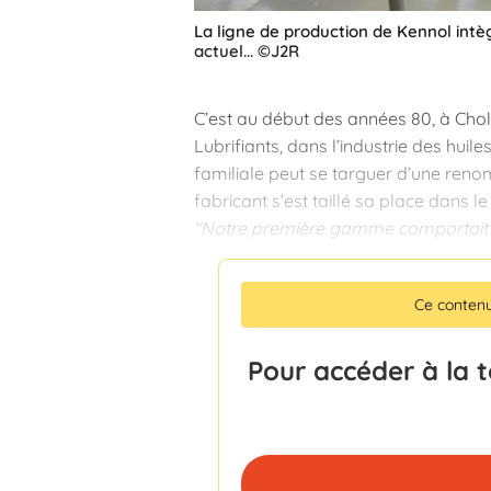
La ligne de production de Kennol intèg
actuel... ©J2R
C’est au début des années 80, à Chol
Lubrifiants, dans l’industrie des huile
familiale peut se targuer d’une ren
fabricant s’est taillé sa place dans l
"Notre première gamme comportait si
Ce conten
Pour accéder à la 