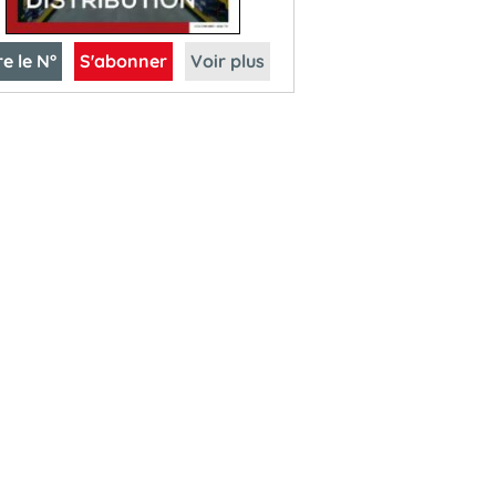
re le N°
S'abonner
Voir plus