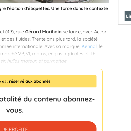
re l'édition d'étiquettes. Une force dans le contexte
Li
et (49), que
Gérard Morihain
se lance, avec Accor
s et des fluides. Trente ans plus tard, la société
ommée internationale. Avec sa marque,
Kennol
, le
e marché VP, VI, motos, engins agricoles et TP.
x huiles moteur, et permettait
u est
réservé aux abonnés
totalité du contenu abonnez-
vous.
JE PROFITE