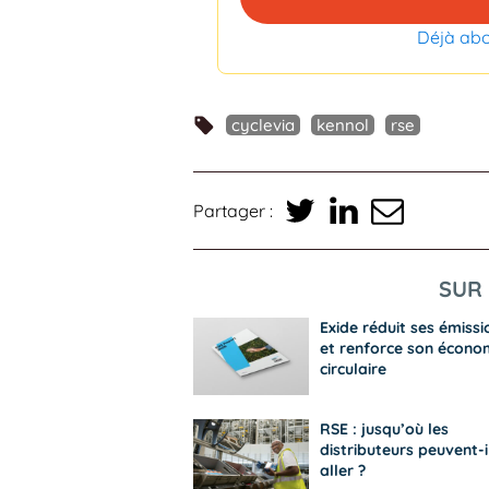
Déjà ab
cyclevia
kennol
rse
Partager :
SUR 
Exide réduit ses émissi
et renforce son écono
circulaire
RSE : jusqu’où les
distributeurs peuvent-i
aller ?