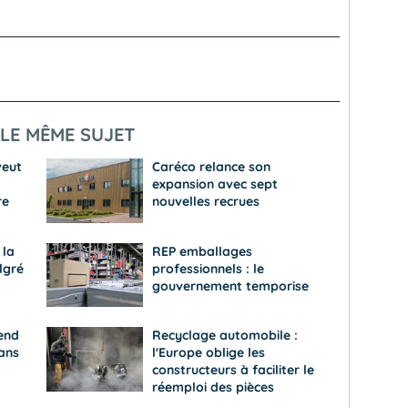
LE MÊME SUJET
veut
Caréco relance son
expansion avec sept
re
nouvelles recrues
 la
REP emballages
lgré
professionnels : le
gouvernement temporise
end
Recyclage automobile :
dans
l'Europe oblige les
constructeurs à faciliter le
réemploi des pièces