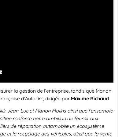
surer la gestion de l’entreprise, tandis que Manon
française d’Autocirc, dirigée par
Maxime Richaud
.
lir Jean-Luc et Manon Molins ainsi que l’ensemble
isition renforce notre ambition de fournir aux
liers de réparation automobile un écosystème
e et le recyclage des véhicules, ainsi que la vente