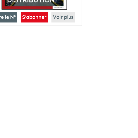
re le N°
S'abonner
Voir plus