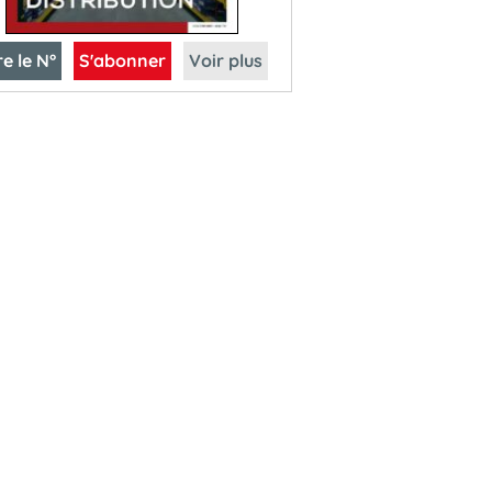
re le N°
S'abonner
Voir plus