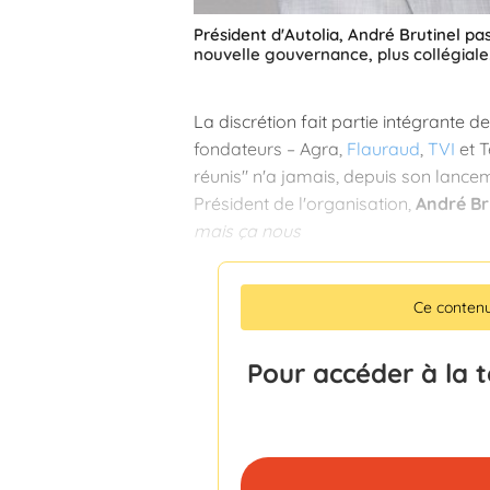
Président d'Autolia, André Brutinel pa
nouvelle gouvernance, plus collégiale
La discrétion fait partie intégrante de
fondateurs – Agra,
Flauraud
,
TVI
et T
réunis" n'a jamais, depuis son lanc
Président de l'organisation,
André Br
mais ça nous
Ce conten
Pour accéder à la 