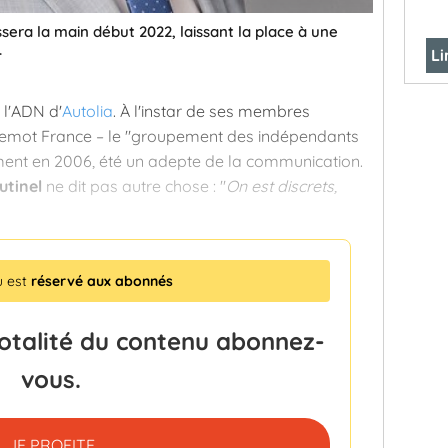
ssera la main début 2022, laissant la place à une
.
Li
 l'ADN d'
Autolia
. À l'instar de ses membres
emot France – le "groupement des indépendants
ement en 2006, été un adepte de la communication.
utinel
ne dit pas autre chose : "
On est discrets,
u est
réservé aux abonnés
totalité du contenu abonnez-
vous.
JE PROFITE