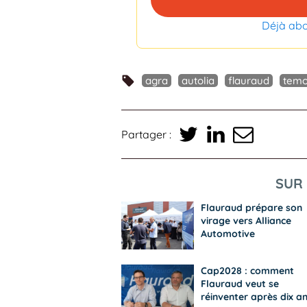
Déjà ab
agra
autolia
flauraud
temo
Partager :
SUR 
Flauraud prépare son
virage vers Alliance
Automotive
Cap2028 : comment
Flauraud veut se
réinventer après dix a