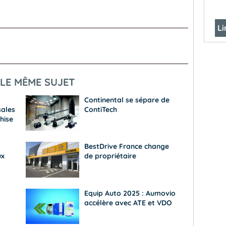
Li
LE MÊME SUJET
Continental se sépare de
sales
ContiTech
hise
BestDrive France change
ux
de propriétaire
Equip Auto 2025 : Aumovio
accélère avec ATE et VDO