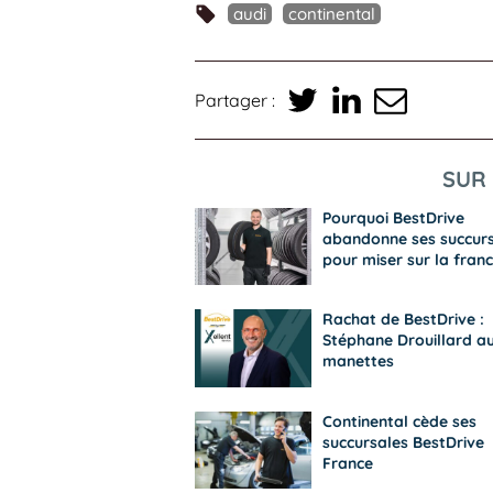
audi
continental
Partager :
SUR 
Pourquoi BestDrive
abandonne ses succur
pour miser sur la franc
Rachat de BestDrive :
Stéphane Drouillard a
manettes
Continental cède ses
succursales BestDrive
France