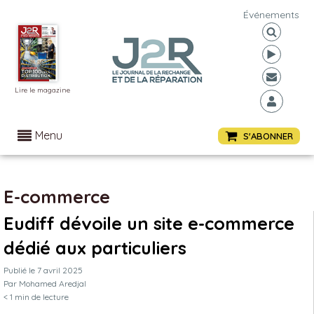
Événements
Lire le magazine
Menu
S'ABONNER
E-commerce
Eudiff dévoile un site e-commerce
dédié aux particuliers
Publié le
7 avril 2025
Par
Mohamed Aredjal
< 1
min de lecture