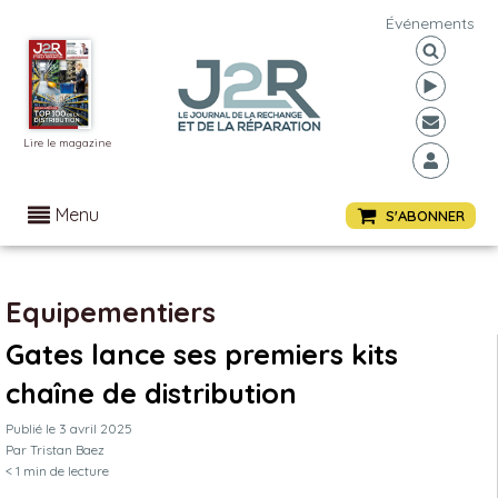
Événements
Lire le magazine
Menu
S'ABONNER
Equipementiers
Gates lance ses premiers kits
chaîne de distribution
Publié le
3 avril 2025
Par
Tristan Baez
< 1
min de lecture