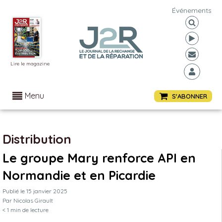
Événements
Lire le magazine
Menu
S'ABONNER
Distribution
Le groupe Mary renforce API en
Normandie et en Picardie
Publié le
15 janvier 2025
Par
Nicolas Girault
< 1
min de lecture