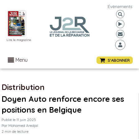
Événements
Lire le magazine
Menu
S'ABONNER
Distribution
Doyen Auto renforce encore ses
positions en Belgique
Publié le
11 juin 2025
Par
Mohamed Aredjal
2
min de lecture