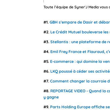
Toute l’équipe de Syner'J Media vous 
#1.
GBH s’empare de Dasir et déba
#2.
Le Crédit Mutuel bouleverse les
#3.
Stellantis : une plateforme de
#4.
Emil Frey France et Flauraud, c’e
#5.
E-commerce : qui domine la ven
#6.
LKQ poussé à céder ses activit
#7.
Comment changer la courroie de
#8.
REPORTAGE VIDEO - Quand la car
y gagne
#9.
Parts Holding Europe affiche s