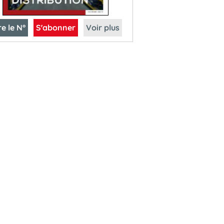
re le N°
S'abonner
Voir plus