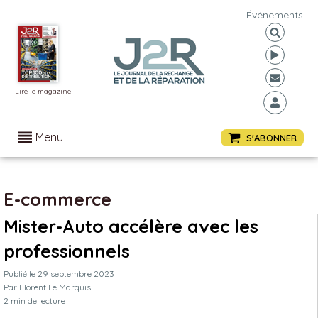
Événements
Lire le magazine
Menu
S'ABONNER
E-commerce
Mister-Auto accélère avec les
professionnels
Publié le
29 septembre 2023
Par
Florent Le Marquis
2
min de lecture