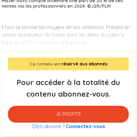
Mister-Auto compte atteindre une part de 20 % de ses
ventes via les professionnels en 2024. ©J2R/FLM
Il faut se donner les moyens de ses ambitions. Présent en
simple distributeur de tracts dans les allées du salon à
Paris en 2022,
Mister-Auto
a franchi le
Ce contenu est
réservé aux abonnés
Pour accéder à la totalité du
contenu abonnez-vous.
JE PROFITE
Déjà abonné ?
Connectez-vous