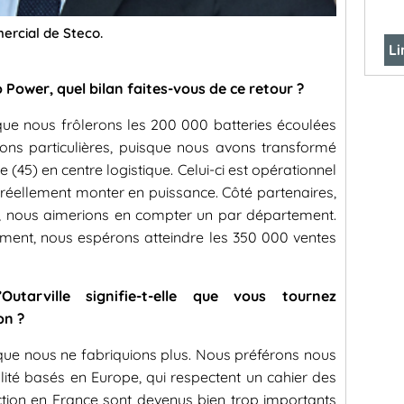
rcial de Steco.
Li
 Power, quel bilan faites-vous de ce retour ?
que nous frôlerons les 200 000 batteries écoulées
tions particulières, puisque nous avons transformé
e (45) en centre logistique. Celui-ci est opérationnel
 réellement monter en puissance. Côté partenaires,
nt, nous aimerions en compter un par département.
ment, nous espérons atteindre les 350 000 ventes
utarville signifie-t-elle que vous tournez
on ?
que nous ne fabriquions plus. Nous préférons nous
ité basés en Europe, qui respectent un cahier des
ction en France sont devenus bien trop importants