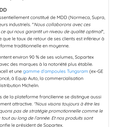
MDD
t essentiellement constitué de MDD (Normeca, Supra,
urs industriels. "
Nous collaborons avec ces
 ce qui nous garantit un niveau de qualité optimal
",
que le taux de retour de ses clients est inférieur à
teforme traditionnelle en moyenne.
ntent environ 90 % de ses volumes, Sopartex
ec des marques à la notoriété plus établie.
acell et une
gamme d’ampoules Tungsram
(ex-GE
oncé, à Equip Auto, la commercialisation
tribution Michelin.
ts de la plateforme francilienne se distingue aussi
rement attractive.
"Nous visons toujours à être les
pliquons pas de stratégie promotionnelle comme le
 tout au long de l’année. Et nos produits sont
confie le président de Sopartex.