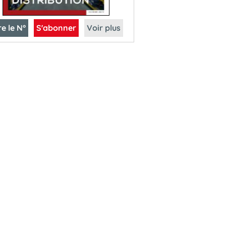
re le N°
S'abonner
Voir plus