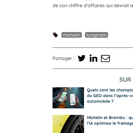
de son chiffre d’affaires qui devrait a
michelin
tungsram
Partager :
SUR 
Quels sont les champi
du GEO dans l’après-v
automobile ?
Michelin et Brembo : q
l'IA optimise le freinag