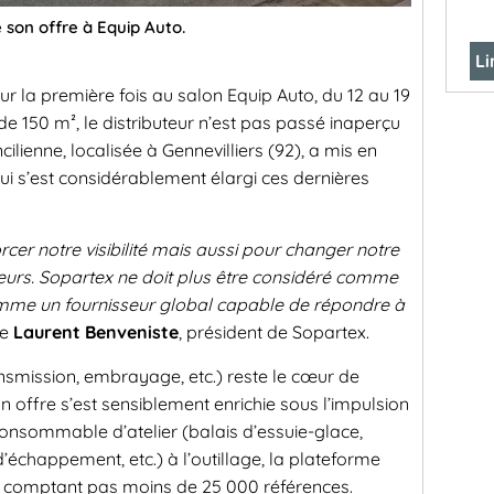
 son offre à Equip Auto.
Li
r la première fois au salon Equip Auto, du 12 au 19
e 150 m², le distributeur n’est pas passé inaperçu
cilienne, localisée à Gennevilliers (92), a mis en
ui s’est considérablement élargi ces dernières
cer notre visibilité mais aussi pour changer notre
eurs. Sopartex ne doit plus être considéré comme
mme un fournisseur global capable de répondre à
ne
Laurent Benveniste
, président de Sopartex.
ransmission, embrayage, etc.) reste le cœur de
on offre s’est sensiblement enrichie sous l’impulsion
consommable d’atelier (balais d’essuie-glace,
 d’échappement, etc.) à l’outillage, la plateforme
, comptant pas moins de 25 000 références.