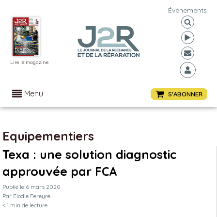
Événements
Lire le magazine
Menu
S'ABONNER
Equipementiers
Texa : une solution diagnostic
approuvée par FCA
Publié le
6 mars 2020
Par
Elodie Fereyre
< 1
min de lecture