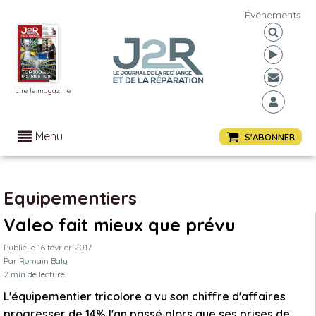
Événements
Lire le magazine
Menu
S'ABONNER
Equipementiers
Valeo fait mieux que prévu
Publié le
16 février 2017
Par
Romain Baly
2
min de lecture
L'équipementier tricolore a vu son chiffre d'affaires
progresser de 14% l'an passé alors que ses prises de