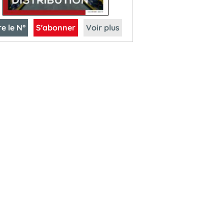
re le N°
S'abonner
Voir plus