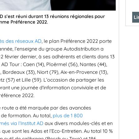
AD s’est réuni durant 13 réunions régionales pour
Li
amme Préférence 2022.
rès des réseaux AD
, le plan Préférence 2022 porte
nnée, l’enseigne du groupe Autodistribution a
 février dernier, à ses adhérents et clients dans 13
 AD Tour : Caen (14), Ploërmel (56), Nantes (44),
), Bordeaux (33), Niort (79), Aix-en-Provence (13),
z (57) et Lille (59). L’occasion de partager les
rant une journée d'information conviviale et de
Préférence 2022.
de route a été marquée par des avancées
 de formation. Au total,
plus de 1 800
és via l’Institut AD
aux divers modules-clés et en
s que sont les Adas et l’Eco-Entretien. Au total 10 %
n outil de calibrage (Bosch ou Texa) et 186