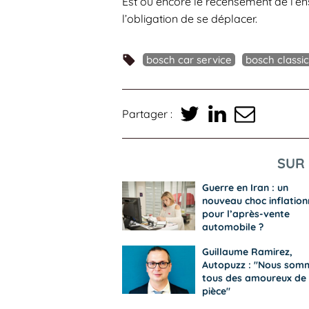
Est ou encore le recensement de l’e
l’obligation de se déplacer.
bosch car service
bosch classic
Partager :
SUR 
Guerre en Iran : un
nouveau choc inflation
pour l’après-vente
automobile ?
Guillaume Ramirez,
Autopuzz : "Nous som
tous des amoureux de 
pièce"