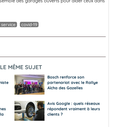
nsemble des garages ouverts pour aider ceux dans
 service
covid-19
LE MÊME SUJET
Bosch renforce son
niste
partenariat avec le Rallye
Aïcha des Gazelles
Avis Google : quels réseaux
mes
répondent vraiment à leurs
la
clients ?