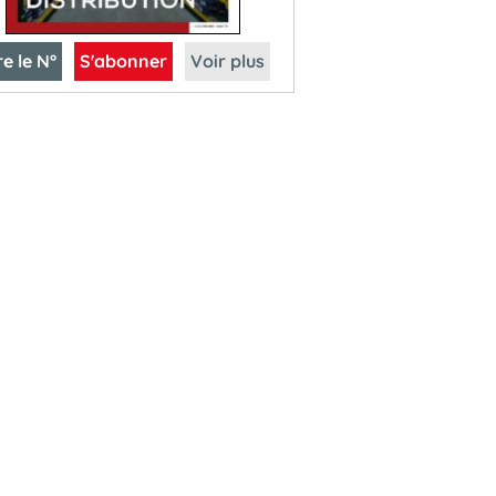
re le N°
S'abonner
Voir plus