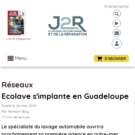
Événements
Lire le magazine
Menu
S'ABONNER
Réseaux
Ecolave s'implante en Guadeloupe
Publié le
26 mai 2019
Par
Romain Baly
< 1
min de lecture
Le spécialiste du lavage automobile ouvrira
prochainement sa première agence en outre-mer.