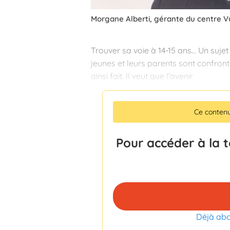
Morgane Alberti, gérante du centre V
Trouver sa voie à 14-15 ans… Un sujet
jeunes et leurs parents sont confron
ainsi fait. Il veut que l'avenir
Ce conten
Pour accéder à la 
Déjà ab