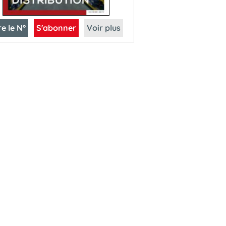
re le N°
S'abonner
Voir plus