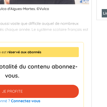
ulco d'Aigues-Mortes. ©Vulco
Li
 aussi vaste que difficile auquel de nombreux
tés chaque année. Le système scolaire français est
u est
réservé aux abonnés
totalité du contenu abonnez-
vous.
JE PROFITE
onné ?
Connectez-vous